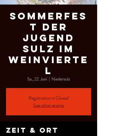
Sommerfes
t der
Jugend
Sulz im
Weinvierte
l
Sa., 22. Juni
  |  
Niedersulz
Registration is Closed
See other events
Zeit & Ort