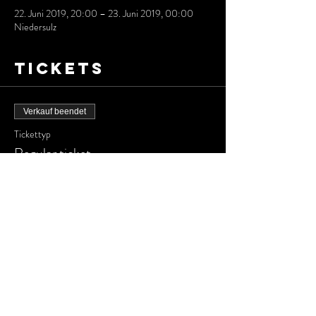
22. Juni 2019, 20:00 – 23. Juni 2019, 00:00
Niedersulz
Tickets
Verkauf beendet
Tickettyp
Regular ticket
Preis
$ 40,00
Diese
Veranstaltung
teilen